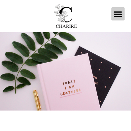
内
メ
容
を
ニ
ス
キ
ュ
ッ
プ
ー