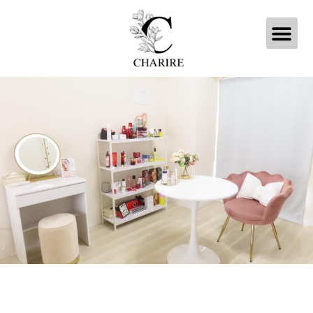
内
メ
容
を
ニ
ス
キ
ュ
ッ
プ
ー