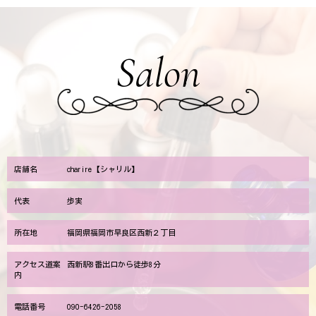
Salon
店舗名
charire【シャリル】
代表
歩実
所在地
福岡県福岡市早良区西新２丁目
アクセス道案
西新駅8番出口から徒歩8分
内
電話番号
090-6426-2058