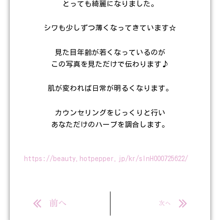
とっても綺麗になりました。
シワも少しずつ薄くなってきています☆
見た目年齢が若くなっているのが
この写真を見ただけで伝わります♪
肌が変われば日常が明るくなります。
カウンセリングをじっくりと行い
あなただけのハーブを調合します。
https://beauty.hotpepper.jp/kr/slnH000725622/
Prev
Next
前へ
次へ