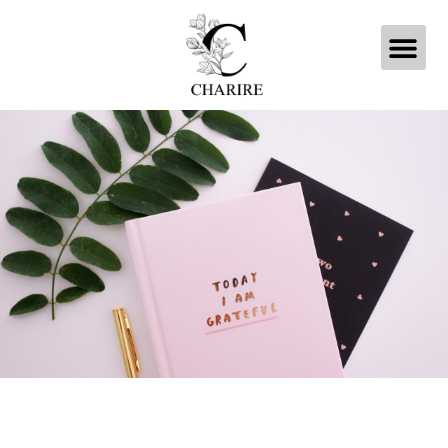
内
メ
容
を
ニ
ス
キ
ュ
ッ
プ
ー