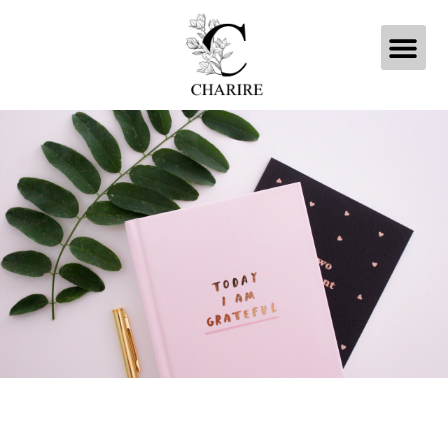
内
メ
容
を
ニ
ス
キ
ュ
ッ
プ
ー